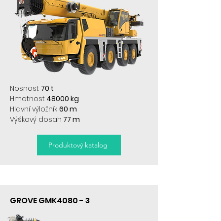
Nosnost
70 t
Hmotnost
48000 kg
Hlavní výložník
60 m
Výškový dosah
77 m
Produktový katalog
GROVE GMK4080 - 3