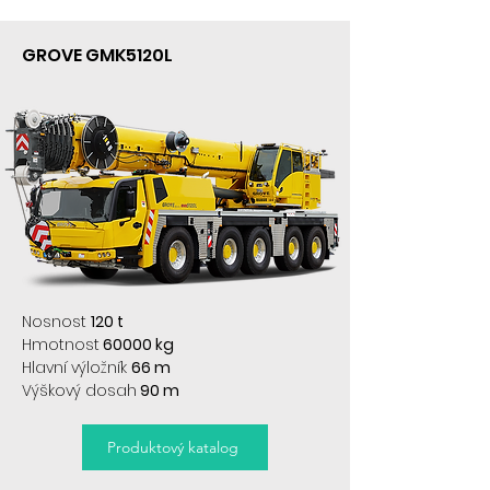
GROVE GMK5120L
Nosnost
120 t
Hmotnost
60000 kg
Hlavní výložník
66 m
Výškový dosah
90 m
Produktový katalog