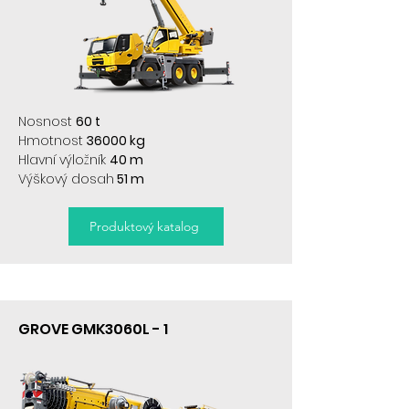
Nosnost
60 t
Hmotnost
36000 kg
Hlavní výložník
40 m
Výškový dosah
51 m
Produktový katalog
GROVE GMK3060L - 1