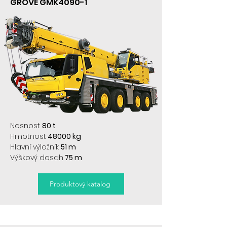
GROVE GMK4090-1
Nosnost
80 t
Hmotnost
48000 kg
Hlavní výložník
51 m
Výškový dosah
75 m
Produktový katalog