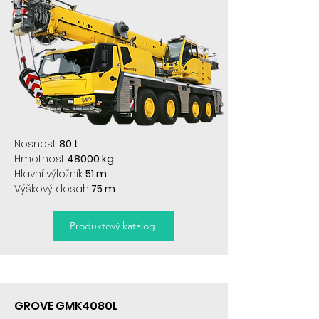
Nosnost
80 t
Hmotnost
48000 kg
Hlavní výložník
51 m
Výškový dosah
75 m
Produktový katalog
GROVE GMK4080L