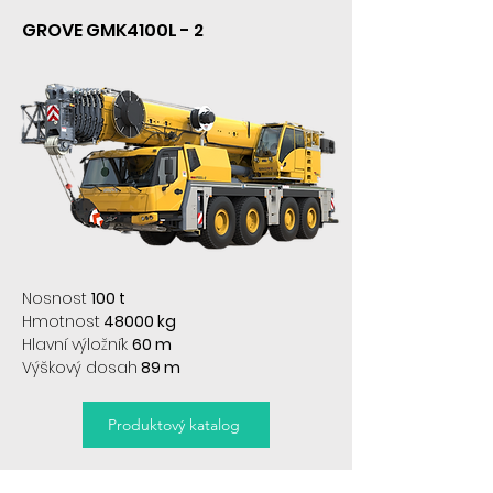
GROVE GMK4100L - 2
Nosnost
100 t
Hmotnost
48000 kg
Hlavní výložník
60 m
Výškový dosah
89 m
Produktový katalog