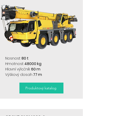
Nosnost
80 t
Hmotnost
48000 kg
Hlavní výložník
60 m
Výškový dosah
77 m
Produktový katalog