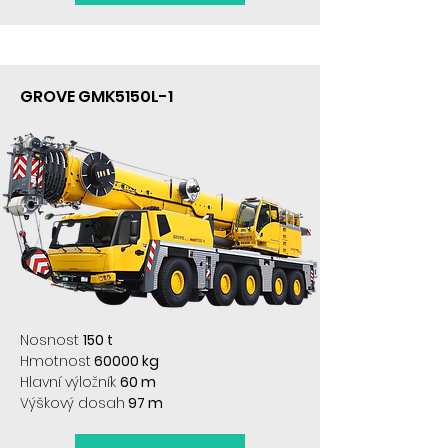
GROVE GMK5150L-1
Nosnost
150 t
Hmotnost
60000 kg
Hlavní výložník
60 m
Výškový dosah
97 m