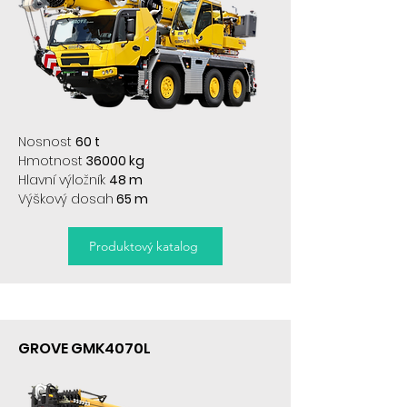
Nosnost
60 t
Hmotnost
36000 kg
Hlavní výložník
48 m
Výškový dosah
65 m
Produktový katalog
GROVE GMK4070L